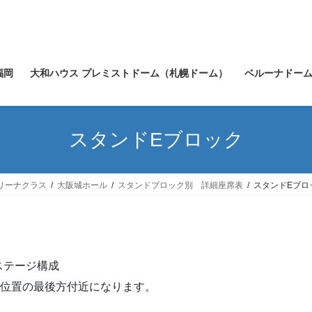
福岡
大和ハウス プレミストドーム（札幌ドーム）
ベルーナドー
スタンドEブロック
リーナクラス
大阪城ホール
スタンドブロック別 詳細座席表
スタンドEブロ
ステージ構成
の位置の最後方付近になります。