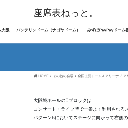
コ
ナ
ン
ビ
座席表ねっと。
テ
ゲ
ン
ー
ム大阪
バンテリンドーム（ナゴヤドーム）
みずほPayPayドーム
ツ
シ
へ
ョ
ス
ン
キ
に
ッ
移
プ
動
HOME
その他の会場
全国主要ドーム＆アリーナ
ア
大阪城ホールのEブロックは
コンサート・ライブ時で一番よく利用される
パターンBにおいてステージに向かって右側