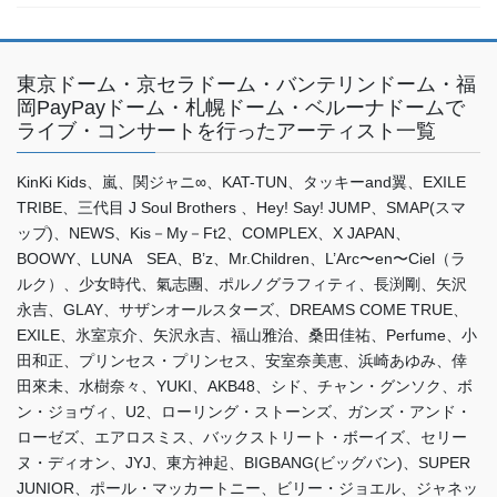
東京ドーム・京セラドーム・バンテリンドーム・福
岡PayPayドーム・札幌ドーム・ベルーナドームで
ライブ・コンサートを行ったアーティスト一覧
KinKi Kids、嵐、関ジャニ∞、KAT-TUN、タッキーand翼、EXILE
TRIBE、三代目 J Soul Brothers 、Hey! Say! JUMP、SMAP(スマ
ップ)、NEWS、Kis－My－Ft2、COMPLEX、X JAPAN、
BOOWY、LUNA SEA、B’z、Mr.Children、L’Arc〜en〜Ciel（ラ
ルク）、少女時代、氣志團、ポルノグラフィティ、長渕剛、矢沢
永吉、GLAY、サザンオールスターズ、DREAMS COME TRUE、
EXILE、氷室京介、矢沢永吉、福山雅治、桑田佳祐、Perfume、小
田和正、プリンセス・プリンセス、安室奈美恵、浜崎あゆみ、倖
田來未、水樹奈々、YUKI、AKB48、シド、チャン・グンソク、ボ
ン・ジョヴィ、U2、ローリング・ストーンズ、ガンズ・アンド・
ローゼズ、エアロスミス、バックストリート・ボーイズ、セリー
ヌ・ディオン、JYJ、東方神起、BIGBANG(ビッグバン)、SUPER
JUNIOR、ポール・マッカートニー、ビリー・ジョエル、ジャネッ