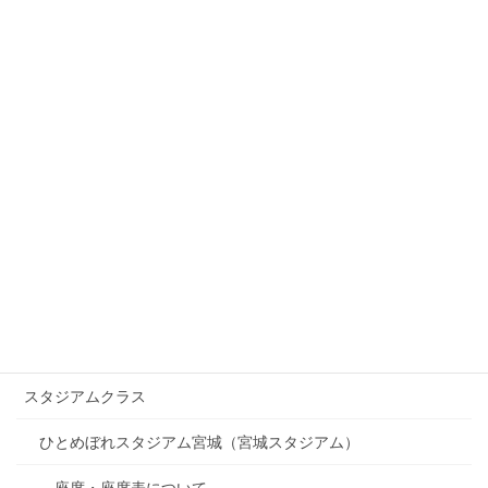
スタンドL１～121 R1～161
スタンドL141～321
スタンドL341～681
スタンドR181～341
スタンドR361～R681
プライムツイン 内野L・外野L （3塁側）
プライムツイン 内野R・外野R （1塁側）
プライムボックス
スタジアムクラス
ひとめぼれスタジアム宮城（宮城スタジアム）