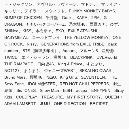
ト・ジャクソン、アヴリル・ラヴィーン、マドンナ、マライア・
キャリー、テイラー・スウィフト、FUNKY MONKEY BABYS、
BUMP OF CHICKEN、平井堅、Gackt、KARA、2PM、G-
DRAGON、ももいろクローバーZ、乃木坂46、西野カナ、ゆず、
SHINee、KISS、水樹奈々、EXO、EXILE ATSUSHI、
BABYMETAL、コールドプレイ、THE YELLOW MONKEY、ONE
OK ROCK、Nissy、GENERATIONS from EXILE TRIBE、back
number、BTS（防弾少年団）、Aqours、マルーン5、星野源、
TWICE、エド・シーラン、欅坂46、BLACKPINK、UVERworld、
THE RAMPAGE、日向坂46、King & Prince、すとぷり、
NCT127、まふまふ、ジャニーズWEST、SEKAI NO OWARI、
Bruno Mars、櫻坂46、NiziU、King Gnu、SEVENTEEN、THE
Sexy Zone、IDOLM@STER、RED HOT CHILI PEPPERS、羽生
結弦、SixTONES、Snow Man、BiSH、aespa、ENHYPEN、Stray
Kids、COLDPLAY、TREASURE、MY FIRST STORY、QUEEN +
ADAM LAMBERT、JUJU、ONE DIRECTION、BE:FIRST、