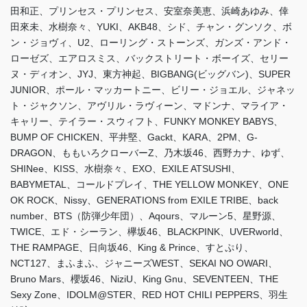
田和正、プリンセス・プリンセス、安室奈美恵、浜崎あゆみ、倖
田來未、水樹奈々、YUKI、AKB48、シド、チャン・グンソク、ボ
ン・ジョヴィ、U2、ローリング・ストーンズ、ガンズ・アンド・
ローゼズ、エアロスミス、バックストリート・ボーイズ、セリー
ヌ・ディオン、JYJ、東方神起、BIGBANG(ビッグバン)、SUPER
JUNIOR、ポール・マッカートニー、ビリー・ジョエル、ジャネッ
ト・ジャクソン、アヴリル・ラヴィーン、マドンナ、マライア・
キャリー、テイラー・スウィフト、FUNKY MONKEY BABYS、
BUMP OF CHICKEN、平井堅、Gackt、KARA、2PM、G-
DRAGON、ももいろクローバーZ、乃木坂46、西野カナ、ゆず、
SHINee、KISS、水樹奈々、EXO、EXILE ATSUSHI、
BABYMETAL、コールドプレイ、THE YELLOW MONKEY、ONE
OK ROCK、Nissy、GENERATIONS from EXILE TRIBE、back
number、BTS（防弾少年団）、Aqours、マルーン5、星野源、
TWICE、エド・シーラン、欅坂46、BLACKPINK、UVERworld、
THE RAMPAGE、日向坂46、King & Prince、すとぷり、
NCT127、まふまふ、ジャニーズWEST、SEKAI NO OWARI、
Bruno Mars、櫻坂46、NiziU、King Gnu、SEVENTEEN、THE
Sexy Zone、IDOLM@STER、RED HOT CHILI PEPPERS、羽生