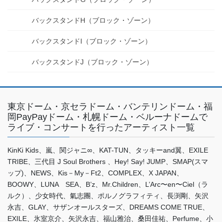
バックスタンドH（ブロック・ゾーン）
バックスタンドI（ブロック・ゾーン）
バックスタンドJ（ブロック・ゾーン）
東京ドーム・京セラドーム・バンテリンドーム・福
岡PayPayドーム・札幌ドーム・ベルーナドームで
ライブ・コンサートを行ったアーティスト一覧
KinKi Kids、嵐、関ジャニ∞、KAT-TUN、タッキーand翼、EXILE
TRIBE、三代目 J Soul Brothers 、Hey! Say! JUMP、SMAP(スマ
ップ)、NEWS、Kis－My－Ft2、COMPLEX、X JAPAN、
BOOWY、LUNA SEA、B’z、Mr.Children、L’Arc〜en〜Ciel（ラ
ルク）、少女時代、氣志團、ポルノグラフィティ、長渕剛、矢沢
永吉、GLAY、サザンオールスターズ、DREAMS COME TRUE、
EXILE、氷室京介、矢沢永吉、福山雅治、桑田佳祐、Perfume、小