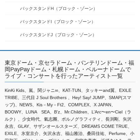
バックスタンドH（ブロック・ゾーン）
バックスタンドI（ブロック・ゾーン）
バックスタンドJ（ブロック・ゾーン）
東京ドーム・京セラドーム・バンテリンドーム・福
岡PayPayドーム・札幌ドーム・ベルーナドームで
ライブ・コンサートを行ったアーティスト一覧
KinKi Kids、嵐、関ジャニ∞、KAT-TUN、タッキーand翼、EXILE
TRIBE、三代目 J Soul Brothers 、Hey! Say! JUMP、SMAP(スマ
ップ)、NEWS、Kis－My－Ft2、COMPLEX、X JAPAN、
BOOWY、LUNA SEA、B’z、Mr.Children、L’Arc〜en〜Ciel（ラ
ルク）、少女時代、氣志團、ポルノグラフィティ、長渕剛、矢沢
永吉、GLAY、サザンオールスターズ、DREAMS COME TRUE、
EXILE、氷室京介、矢沢永吉、福山雅治、桑田佳祐、Perfume、小