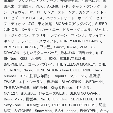
田和正、プリンセス・プリンセス、安室奈美恵、浜崎あゆみ、倖
田來未、水樹奈々、YUKI、AKB48、シド、チャン・グンソク、ボ
ン・ジョヴィ、U2、ローリング・ストーンズ、ガンズ・アンド・
ローゼズ、エアロスミス、バックストリート・ボーイズ、セリー
ヌ・ディオン、JYJ、東方神起、BIGBANG(ビッグバン)、SUPER
JUNIOR、ポール・マッカートニー、ビリー・ジョエル、ジャネッ
ト・ジャクソン、アヴリル・ラヴィーン、マドンナ、マライア・
キャリー、テイラー・スウィフト、FUNKY MONKEY BABYS、
BUMP OF CHICKEN、平井堅、Gackt、KARA、2PM、G-
DRAGON、ももいろクローバーZ、乃木坂46、西野カナ、ゆず、
SHINee、KISS、水樹奈々、EXO、EXILE ATSUSHI、
BABYMETAL、コールドプレイ、THE YELLOW MONKEY、ONE
OK ROCK、Nissy、GENERATIONS from EXILE TRIBE、back
number、BTS（防弾少年団）、Aqours、マルーン5、星野源、
TWICE、エド・シーラン、欅坂46、BLACKPINK、UVERworld、
THE RAMPAGE、日向坂46、King & Prince、すとぷり、
NCT127、まふまふ、ジャニーズWEST、SEKAI NO OWARI、
Bruno Mars、櫻坂46、NiziU、King Gnu、SEVENTEEN、THE
Sexy Zone、IDOLM@STER、RED HOT CHILI PEPPERS、羽生
結弦、SixTONES、Snow Man、BiSH、aespa、ENHYPEN、Stray