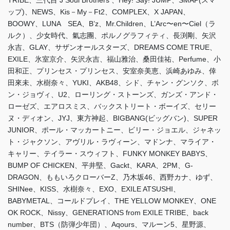
ップ)、NEWS、Kis－My－Ft2、COMPLEX、X JAPAN、
BOOWY、LUNA SEA、B’z、Mr.Children、L’Arc〜en〜Ciel（ラ
ルク）、少女時代、氣志團、ポルノグラフィティ、長渕剛、矢沢
永吉、GLAY、サザンオールスターズ、DREAMS COME TRUE、
EXILE、氷室京介、矢沢永吉、福山雅治、桑田佳祐、Perfume、小
田和正、プリンセス・プリンセス、安室奈美恵、浜崎あゆみ、倖
田來未、水樹奈々、YUKI、AKB48、シド、チャン・グンソク、ボ
ン・ジョヴィ、U2、ローリング・ストーンズ、ガンズ・アンド・
ローゼズ、エアロスミス、バックストリート・ボーイズ、セリー
ヌ・ディオン、JYJ、東方神起、BIGBANG(ビッグバン)、SUPER
JUNIOR、ポール・マッカートニー、ビリー・ジョエル、ジャネッ
ト・ジャクソン、アヴリル・ラヴィーン、マドンナ、マライア・
キャリー、テイラー・スウィフト、FUNKY MONKEY BABYS、
BUMP OF CHICKEN、平井堅、Gackt、KARA、2PM、G-
DRAGON、ももいろクローバーZ、乃木坂46、西野カナ、ゆず、
SHINee、KISS、水樹奈々、EXO、EXILE ATSUSHI、
BABYMETAL、コールドプレイ、THE YELLOW MONKEY、ONE
OK ROCK、Nissy、GENERATIONS from EXILE TRIBE、back
number、BTS（防弾少年団）、Aqours、マルーン5、星野源、