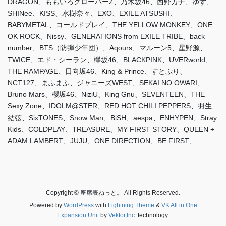
DRAGON、ももいろクローバーZ、乃木坂46、西野カナ、ゆず、
SHINee、KISS、水樹奈々、EXO、EXILE ATSUSHI、
BABYMETAL、コールドプレイ、THE YELLOW MONKEY、ONE
OK ROCK、Nissy、GENERATIONS from EXILE TRIBE、back
number、BTS（防弾少年団）、Aqours、マルーン5、星野源、
TWICE、エド・シーラン、欅坂46、BLACKPINK、UVERworld、
THE RAMPAGE、日向坂46、King & Prince、すとぷり、
NCT127、まふまふ、ジャニーズWEST、SEKAI NO OWARI、
Bruno Mars、櫻坂46、NiziU、King Gnu、SEVENTEEN、THE
Sexy Zone、IDOLM@STER、RED HOT CHILI PEPPERS、羽生
結弦、SixTONES、Snow Man、BiSH、aespa、ENHYPEN、Stray
Kids、COLDPLAY、TREASURE、MY FIRST STORY、QUEEN +
ADAM LAMBERT、JUJU、ONE DIRECTION、BE:FIRST、
Copyright © 座席表ねっと。 All Rights Reserved.
Powered by
WordPress
with
Lightning Theme
&
VK All in One
Expansion Unit
by
Vektor,Inc.
technology.