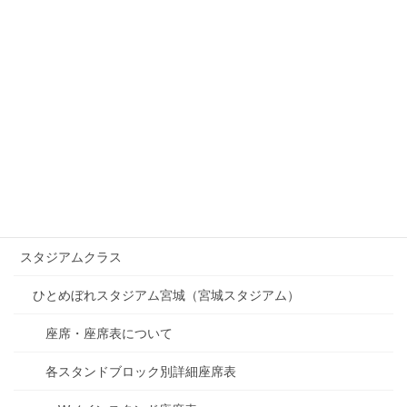
スタンドL341～681
スタンドR181～341
スタンドR361～R681
プライムツイン 内野L・外野L （3塁側）
プライムツイン 内野R・外野R （1塁側）
プライムボックス
スタジアムクラス
ひとめぼれスタジアム宮城（宮城スタジアム）
座席・座席表について
各スタンドブロック別詳細座席表