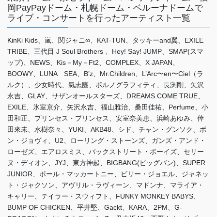
岡PayPayドーム・札幌ドーム・ベルーナドームで
ライブ・コンサートを行ったアーティスト一覧
KinKi Kids、嵐、関ジャニ∞、KAT-TUN、タッキーand翼、EXILE
TRIBE、三代目 J Soul Brothers 、Hey! Say! JUMP、SMAP(スマ
ップ)、NEWS、Kis－My－Ft2、COMPLEX、X JAPAN、
BOOWY、LUNA SEA、B’z、Mr.Children、L’Arc〜en〜Ciel（ラ
ルク）、少女時代、氣志團、ポルノグラフィティ、長渕剛、矢沢
永吉、GLAY、サザンオールスターズ、DREAMS COME TRUE、
EXILE、氷室京介、矢沢永吉、福山雅治、桑田佳祐、Perfume、小
田和正、プリンセス・プリンセス、安室奈美恵、浜崎あゆみ、倖
田來未、水樹奈々、YUKI、AKB48、シド、チャン・グンソク、ボ
ン・ジョヴィ、U2、ローリング・ストーンズ、ガンズ・アンド・
ローゼズ、エアロスミス、バックストリート・ボーイズ、セリー
ヌ・ディオン、JYJ、東方神起、BIGBANG(ビッグバン)、SUPER
JUNIOR、ポール・マッカートニー、ビリー・ジョエル、ジャネッ
ト・ジャクソン、アヴリル・ラヴィーン、マドンナ、マライア・
キャリー、テイラー・スウィフト、FUNKY MONKEY BABYS、
BUMP OF CHICKEN、平井堅、Gackt、KARA、2PM、G-